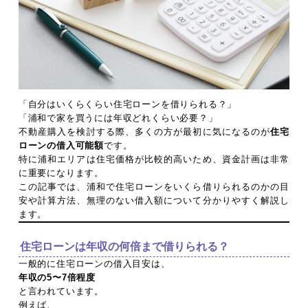
「自分はいくらくらい住宅ローンを借りられる？」
「浦和で家を買うには年収どれくらい必要？」
不動産購入を検討する際、多くの方が最初に気になるのが
住宅
ローンの借入可能額
です。
特に浦和エリアは住宅価格が比較的高いため、資金計画は非常
に重要になります。
この記事では、浦和で住宅ローンをいくら借りられるのかの目
安や計算方法、無理のない借入額について分かりやすく解説し
ます。
住宅ローンは年収の何倍まで借りられる？
一般的に住宅ローンの借入目安は、
年収の5〜7倍程度
と言われています。
例えば、