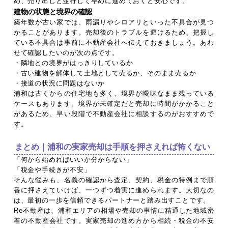
め、売り出しと並行して早めに進めておくと安心です。
建物の状態と境界の確認
築年数が古い家では、雨漏りやシロアリといった不具合が見つ
かることがあります。売却後のトラブルを避けるため、把握し
ている不具合は事前に不動産会社へ伝えておきましょう。あわ
せて確認したいのが次の点です。
・隣地との境界がはっきりしているか
・古い建物を解体して土地として売るか、そのまま売るか
・接道の状況に問題はないか
浦和は古くからの住宅地も多く、境界が曖昧なまま残っている
ケースもあります。境界が未確定だと売却に時間がかかること
があるため、早い段階で不動産会社に相談するのがおすすめで
す。
まとめ｜浦和の実家売却は手順を押さえれば怖くない
「何から始めればいいか分からない」
「税金や手続きが不安」
そんな悩みも、名義の確認から査定、契約、税金の特例まで順
番に押さえていけば、一つずつ着実に進められます。大切なの
は、最初の一歩を信頼できるパートナーと踏み出すことです。
Re不動産は、浦和エリアの相場や売却の事情に精通した地域密
着の不動産会社です。実家売却の進め方から相続・税金の不安