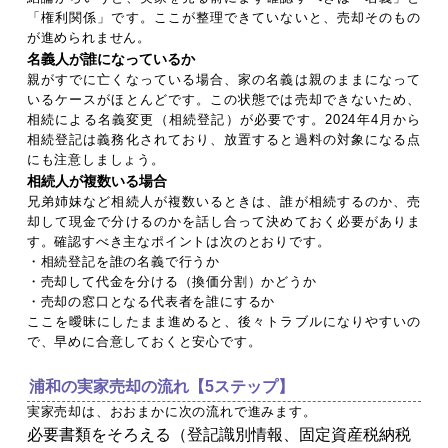
「権利関係」です。ここが整理できていないと、売却そのもの
が進められません。
名義人が誰になっているか
親がすでに亡くなっている場合、家の名義は親のままになって
いるケースがほとんどです。この状態では売却できないため、
相続による名義変更（相続登記）が必要です。2024年4月から
相続登記は義務化されており、放置すると過料の対象になる点
にも注意しましょう。
相続人が複数いる場合
兄弟姉妹など相続人が複数いるときは、誰が相続するのか、売
却して現金で分けるのかを話し合って決めておく必要がありま
す。確認すべき主なポイントは次のとおりです。
・相続登記を誰の名義で行うか
・売却して代金を分ける（換価分割）かどうか
・売却の窓口となる代表者を誰にするか
ここを曖昧にしたまま進めると、後々トラブルになりやすいの
で、早めに合意しておくと安心です。
浦和の実家売却の流れ【5ステップ】
実家売却は、おおまかに次の流れで進みます。
必要書類をそろえる（登記識別情報、固定資産税納税