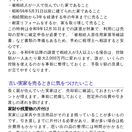
・被相続人が一人で住んでいた家であること
・昭和56年5月31日以前に建てられた家であること
・相続開始から3年を経過する年の年末までに売ること
・耐震リフォームをするか、家を取り壊して売ること
この特例は令和9年12月31日までの譲渡が対象で、利用には売
却の翌年に確定申告が必要です。「被相続人居住用家屋等確認
書」など書類の準備もあるため、早めに税理士へ相談すると安
心です。
なお、令和6年以降の譲渡で相続人が3人以上いる場合は、控除
額が一人あたり最大2,000万円に変わります。誰が、いくらの
控除を使えるのかを事前に整理しておくと、手取り額の見通し
が立てやすくなります。
古い実家を売るときに気をつけたいこと
長く親が住んでいた実家ほど、売却前に確認しておきたいポイ
ントが増えます。事前に把握しておくと、想定外の出費や引き
渡しの遅れを防げます。
家財や残置物の片付け
実家には家具や生活用品がそのまま残っていることが多いもの
です。引き渡しまでに片付ける必要があり、量が多い場合は処
分費用もかかります。思い出の品の整理には時間がかかるた