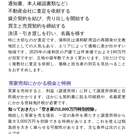
通知書、本人確認書類など）
不動産会社に査定を依頼する
媒介契約を結び、売り出しを開始する
買主と売買契約を締結する
決済・引き渡しを行い、名義を移す
特に大切なのが査定です。浦和区は浦和駅周辺の再開発や文教
地区としての人気もあり、エリアによって価格に差が出やすい
地域です。2025年の浦和区の戸建ては坪単価でおよそ190万円
が目安ですが、立地や築年数で大きく変わります。1社だけでな
く複数社に査定を依頼し、価格と担当者の対応を見比べること
をおすすめします。
実家売却にかかる税金と特例
実家を売却すると、利益（譲渡所得）に対して譲渡所得税と住
民税がかかります。ほかにも契約書に貼る印紙税や、名義変更
にかかる登録免許税が必要です。
知っておきたい「空き家の3,000万円特別控除」
相続した実家を売る場合、一定の条件を満たすと譲渡所得から
最大3,000万円を控除できる特例があります。これを使えば税
負担を大きく減らせる可能性があります。主な条件は次のとお
りです。