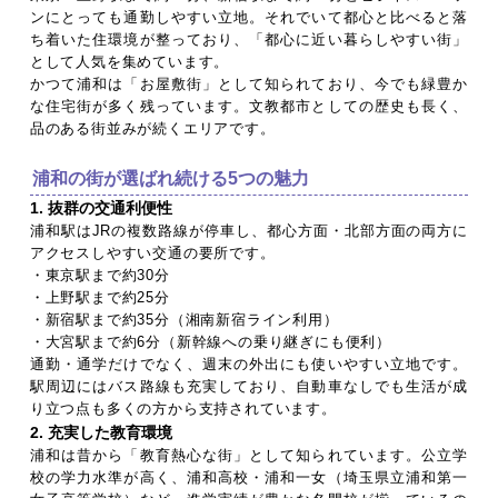
ンにとっても通勤しやすい立地。それでいて都心と比べると落
ち着いた住環境が整っており、「都心に近い暮らしやすい街」
として人気を集めています。
かつて浦和は「お屋敷街」として知られており、今でも緑豊か
な住宅街が多く残っています。文教都市としての歴史も長く、
品のある街並みが続くエリアです。
浦和の街が選ばれ続ける5つの魅力
1. 抜群の交通利便性
浦和駅はJRの複数路線が停車し、都心方面・北部方面の両方に
アクセスしやすい交通の要所です。
・東京駅まで約30分
・上野駅まで約25分
・新宿駅まで約35分（湘南新宿ライン利用）
・大宮駅まで約6分（新幹線への乗り継ぎにも便利）
通勤・通学だけでなく、週末の外出にも使いやすい立地です。
駅周辺にはバス路線も充実しており、自動車なしでも生活が成
り立つ点も多くの方から支持されています。
2. 充実した教育環境
浦和は昔から「教育熱心な街」として知られています。公立学
校の学力水準が高く、浦和高校・浦和一女（埼玉県立浦和第一